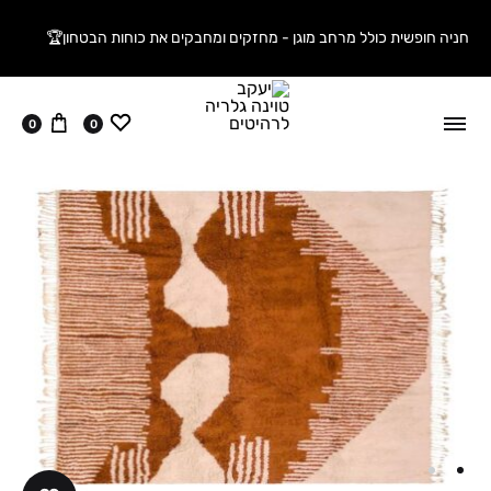
חניה חופשית כולל מרחב מוגן - מחזקים ומחבקים את כוחות הבטחון🏆
ווישליסט
עגלה
0
0